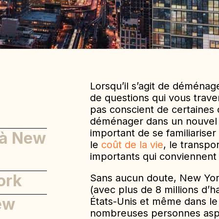
Lorsqu’il s’agit de déménag
de questions qui vous traver
pas conscient de certaines 
déménager dans un nouvel e
important de se familiaris
 à New
le
coût de la vie
, le transpo
importants qui conviennent à
ork
Sans aucun doute, New York 
(avec plus de 8 millions d’h
ew
États-Unis et même dans le 
nombreuses personnes aspi