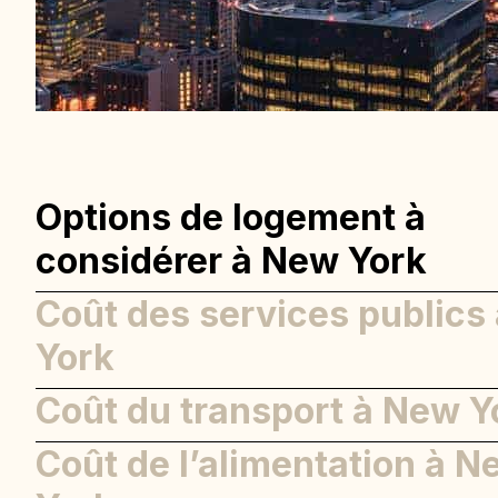
Options de logement à
considérer à New York
Coût des services publics
York
Coût du transport à New Y
Coût de l’alimentation à N