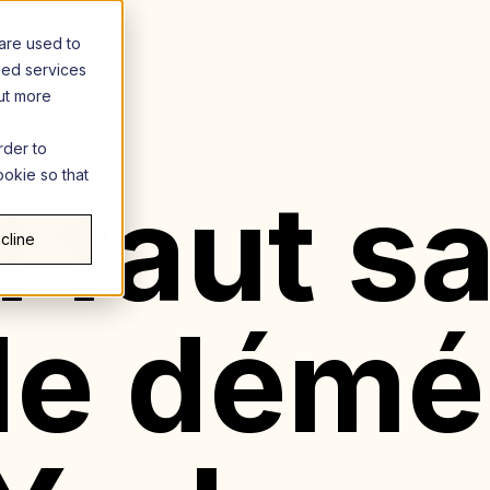
are used to
zed services
out more
rder to
ookie so that
l faut s
cline
de dém