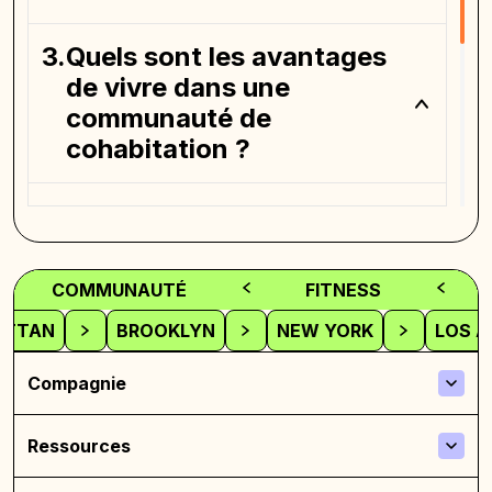
Quels sont les avantages
de vivre dans une
communauté de
cohabitation ?
Les tiny houses sont-elles
légales dans tous les
domaines ?
COMMUNAUTÉ
FITNESS
ATTAN
BROOKLYN
NEW YORK
LOS A
Comment puis-je négocier
le loyer avec mon
Compagnie
propriétaire ?
Ressources