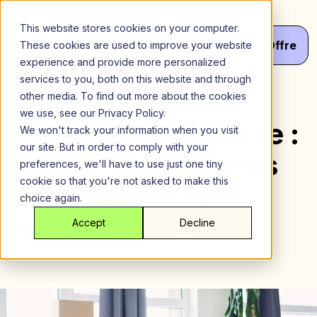
Aller
au
This website stores cookies on your computer.
contenu
Menu
Va
Votre
Offre
These cookies are used to improve your website
experience and provide more personalized
services to you, both on this website and through
Solutions de
other media. To find out more about the cookies
we use, see our Privacy Policy.
logement abordable :
We won't track your information when you visit
our site. But in order to comply with your
explorer les options
preferences, we'll have to use just one tiny
cookie so that you're not asked to make this
de logement bon
choice again.
marché
Accept
Decline