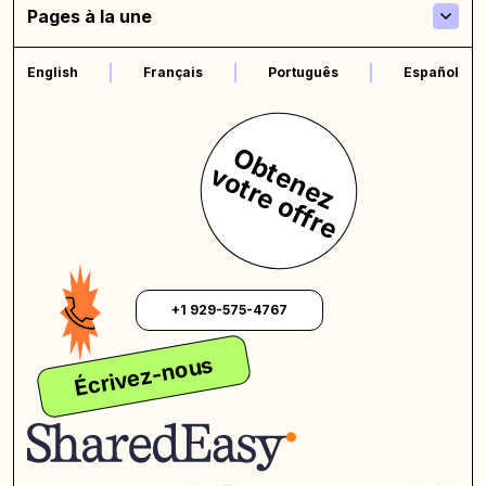
Pages à la une
English
Français
Português
Español
O
b
t
n
e
z
o
t
r
e
o
f
f
r
e
e
v
+1 929-575-4767
Écrivez-nous