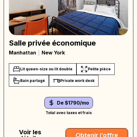
Salle privée économique
Manhattan
New York
Lit queen-size ou lit double
Petite pièce
Bain partagé
Private work desk
De $1790/mo
Total avec taxes et frais
Voir les
Obtenir l’offre