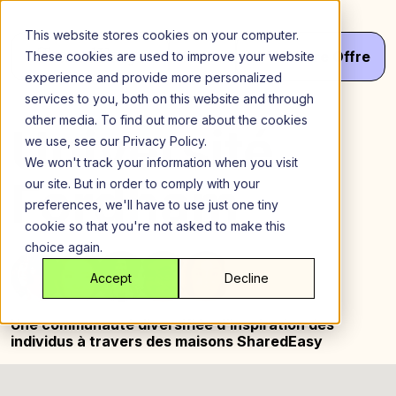
Aller
au
This website stores cookies on your computer.
contenu
Menu
Va
Votre
Offre
These cookies are used to improve your website
experience and provide more personalized
services to you, both on this website and through
other media. To find out more about the cookies
Université
we use, see our Privacy Policy.
We won't track your information when you visit
Fordham
our site. But in order to comply with your
preferences, we'll have to use just one tiny
cookie so that you're not asked to make this
choice again.
Accept
Decline
Une communauté diversifiée d’inspiration
des
individus à travers des maisons SharedEasy