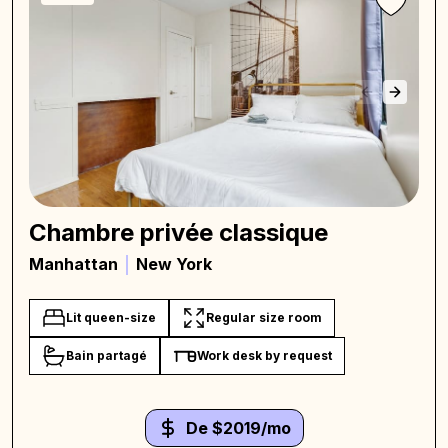
Chambre privée classique
Manhattan
New York
Lit queen-size
Regular size room
Bain partagé
Work desk by request
De $2019/mo