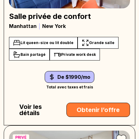
Salle privée de confort
Manhattan
New York
Lit queen-size ou lit double
Grande salle
Bain partagé
Private work desk
De $1990/mo
Total avec taxes et frais
Voir les
Obtenir l’offre
détails
PRIVÉ