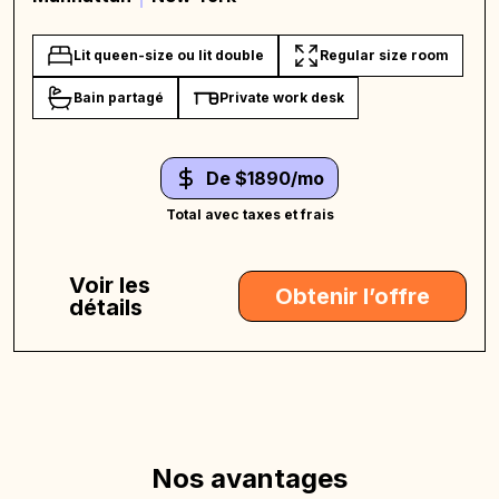
Lit queen-size ou lit double
Regular size room
Bain partagé
Private work desk
De $1890/mo
Total avec taxes et frais
Voir les
Obtenir l’offre
détails
Nos avantages