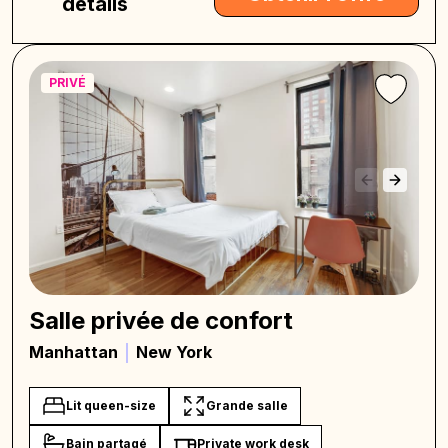
détails
PRIVÉ
Salle privée de confort
Manhattan
New York
Lit queen-size
Grande salle
Bain partagé
Private work desk