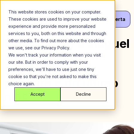
Ir
para
This website stores cookies on your computer.
o
Menu
Obter
Seu
Oferta
These cookies are used to improve your website
conteúdo
experience and provide more personalized
services to you, both on this website and through
Entendendo o aluguel
other media. To find out more about the cookies
we use, see our Privacy Policy.
e os depósitos de
We won't track your information when you visit
our site. But in order to comply with your
segurança do
preferences, we'll have to use just one tiny
cookie so that you're not asked to make this
primeiro e do último
choice again.
mês
Accept
Decline