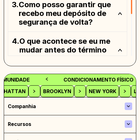
Como posso garantir que
recebo meu depósito de
segurança de volta?
O que acontece se eu me
mudar antes do término
do contrato?
Existem limites de quanto
NIDADE
CONDICIONAMENTO FÍSICO
um proprietário pode
MANHATTAN
BROOKLYN
NEW YORK
cobrar por um depósito de
segurança?
Companhia
Recursos