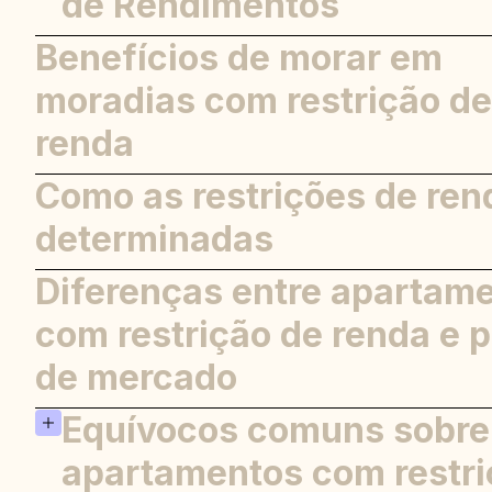
de Rendimentos
moradia
Benefícios de morar em
Etapa 1: Elegibilidade da pesquis
3. Habitação Pública
Etapa 2: encontrar propriedades
moradias com restrição de
4. Iniciativas Estaduais e Locais 
Habitação
Etapa 3: preparar a documentaç
renda
Etapa 4: enviar uma inscrição
Como as restrições de ren
determinadas
Diferenças entre apartam
com restrição de renda e 
de mercado
Equívocos comuns sobre
apartamentos com restri