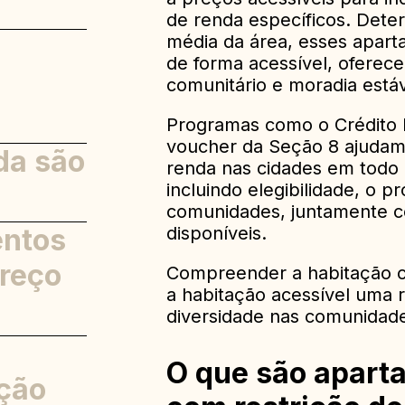
de renda específicos. Det
a
média da área, esses apart
de forma acessível, oferece
de
comunitário e moradia estáv
ão
Programas como o Crédito F
voucher da Seção 8 ajudam 
da são
renda nas cidades em todo o
incluindo elegibilidade, o p
comunidades, juntamente c
entos
disponíveis.
preço
Compreender a habitação co
a habitação acessível uma 
diversidade nas comunidad
O que são apart
ção