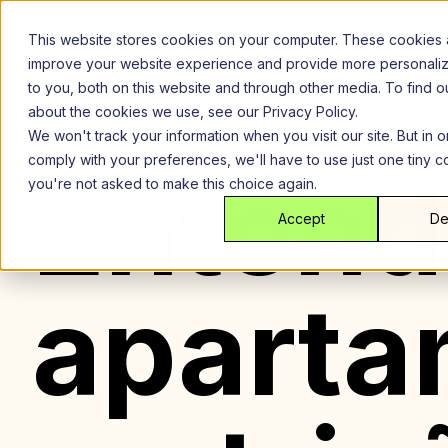
Ir
para
This website stores cookies on your computer. These cookies 
o
improve your website experience and provide more personali
conteúdo
to you, both on this website and through other media. To find 
about the cookies we use, see our Privacy Policy.
We won't track your information when you visit our site. But in o
comply with your preferences, we'll have to use just one tiny c
Entend
you're not asked to make this choice again.
Accept
De
aparta