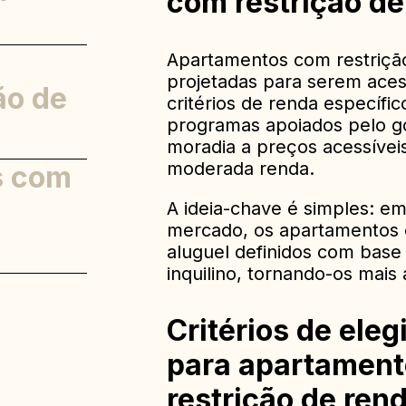
com restrição de
estrição
Apartamentos com restrição
projetadas para serem aces
ão de
critérios de renda específi
programas apoiados pelo g
a
moradia a preços acessíveis
moderada renda.
s com
rar
A ideia-chave é simples: e
mercado, os apartamentos 
aluguel definidos com bas
inquilino, tornando-os mais 
Critérios de eleg
para apartamen
restrição de ren