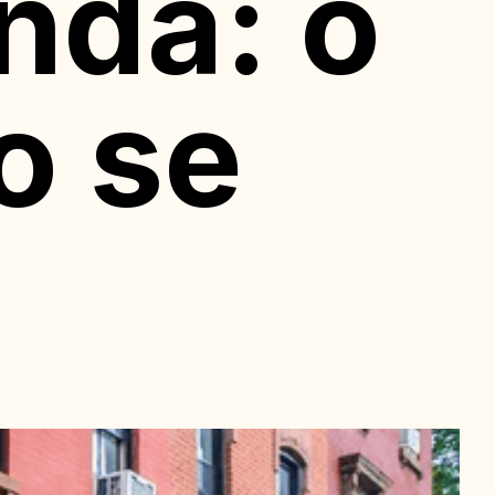
nda: o
o se