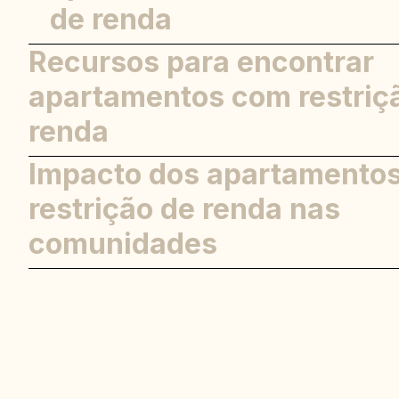
de renda
Recursos para encontrar
Equívoco 1: Apartamentos com r
de renda são abaixo do padrão
apartamentos com restriç
Equívoco 2: Somente Indivíduos
renda
Desempregados podem cumprir 
qualificação
Impacto dos apartamento
Equívoco 3: É impossível encont
restrição de renda nas
unidades disponíveis
comunidades