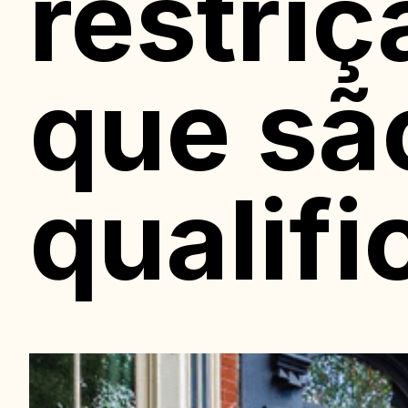
restriç
que sã
qualifi