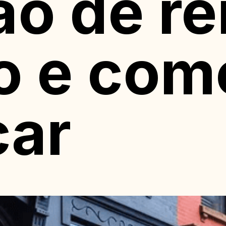
ão de re
o e com
car