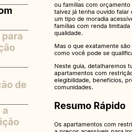
ou famílias com orçamento l
com
talvez já tenha ouvido fala
um tipo de moradia acessíve
famílias com renda limitad
qualidade.
e para
ção
Mas o que exatamente são 
como você pode se qualific
Neste guia, detalharemos t
apartamentos com restrição 
elegibilidade, benefícios, 
ção de
comunidades.
Resumo Rápido
 a
 Baixa
ição
Os apartamentos com restr
de
a preços acessíveis para in