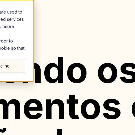
are used to
zed services
out more
rder to
ookie so that
endo o
cline
mentos